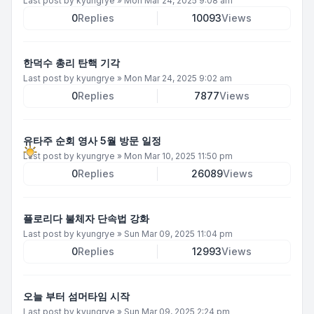
Last post by
kyungrye
»
Mon Mar 24, 2025 9:08 am
0
Replies
10093
Views
한덕수 총리 탄핵 기각
Last post by
kyungrye
»
Mon Mar 24, 2025 9:02 am
0
Replies
7877
Views
유타주 순회 영사 5월 방문 일정
Last post by
kyungrye
»
Mon Mar 10, 2025 11:50 pm
0
Replies
26089
Views
플로리다 불체자 단속법 강화
Last post by
kyungrye
»
Sun Mar 09, 2025 11:04 pm
0
Replies
12993
Views
오늘 부터 섬머타임 시작
Last post by
kyungrye
»
Sun Mar 09, 2025 2:24 pm