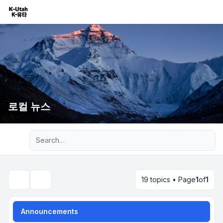
로컬 뉴스
Advanced search
19 topics • Page
1
of
1
Search
Announcements