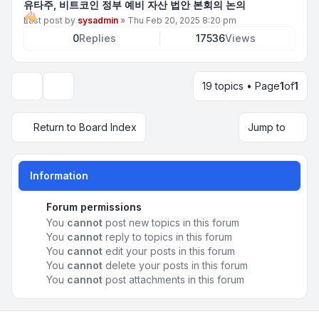
유타주, 비트코인 정부 예비 자산 법안 본회의 논의
Last post by
sysadmin
»
Thu Feb 20, 2025 8:20 pm
0
Replies
17536
Views
19 topics • Page
1
of
1
Display and sorting options
Return to Board Index
Jump to
Information
Forum permissions
You
cannot
post new topics in this forum
You
cannot
reply to topics in this forum
You
cannot
edit your posts in this forum
You
cannot
delete your posts in this forum
You
cannot
post attachments in this forum