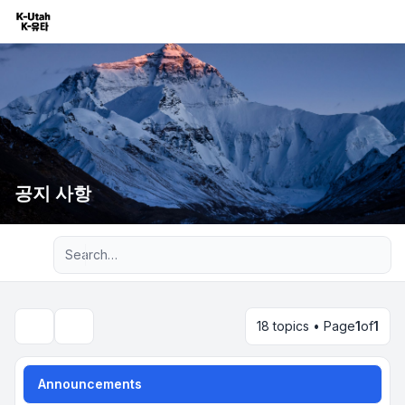
공지 사항
Advanced search
18 topics • Page
1
of
1
Search
Announcements