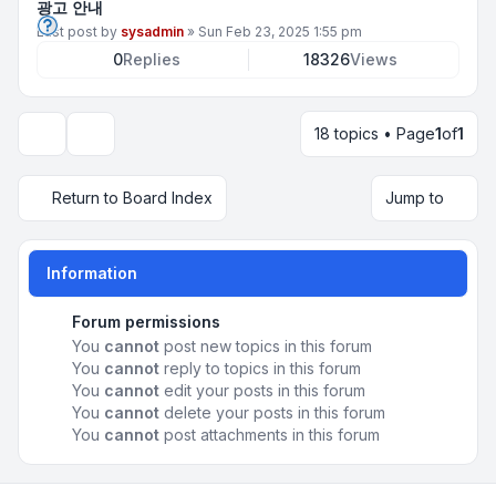
광고 안내
Last post by
sysadmin
»
Sun Feb 23, 2025 1:55 pm
0
Replies
18326
Views
18 topics • Page
1
of
1
Display and sorting options
Return to Board Index
Jump to
Information
Forum permissions
You
cannot
post new topics in this forum
You
cannot
reply to topics in this forum
You
cannot
edit your posts in this forum
You
cannot
delete your posts in this forum
You
cannot
post attachments in this forum