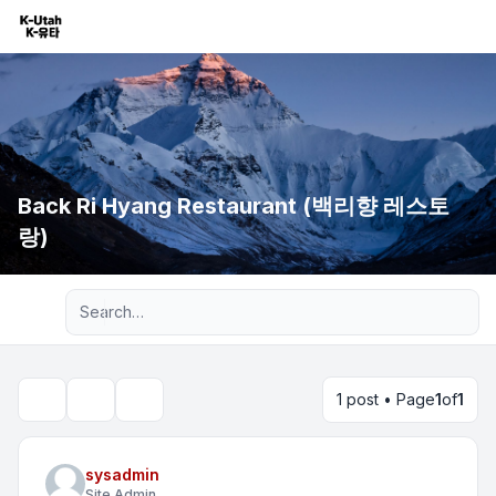
Back Ri Hyang Restaurant (백리향 레스토
랑)
Advanced search
1 post • Page
1
of
1
Topic tools
Search
sysadmin
Site Admin