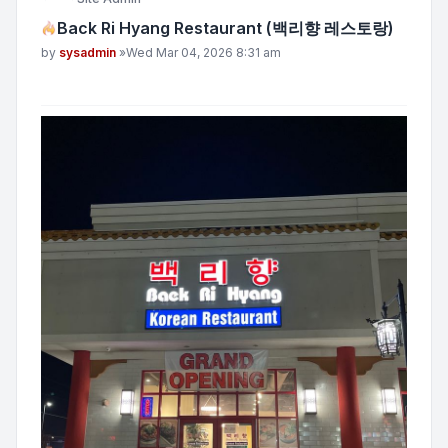
Back Ri Hyang Restaurant (백리향 레스토랑)
Post
by
sysadmin
»
Wed Mar 04, 2026 8:31 am