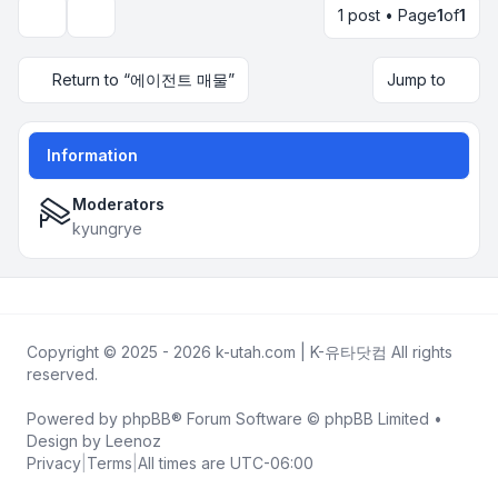
1 post • Page
1
of
1
Topic tools
Return to “에이전트 매물”
Jump to
Information
Moderators
kyungrye
Copyright © 2025 - 2026 k-utah.com | K-유타닷컴 All rights
reserved.
Powered by
phpBB
® Forum Software © phpBB Limited •
Design by
Leenoz
Privacy
|
Terms
|
All times are
UTC-06:00