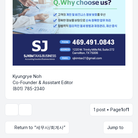
Kyungrye Noh
Co-Founder & Assistant Editor
(801) 785-2340
1 post • Page
1
of
1
Topic tools
Return to “세무사/회계사”
Jump to